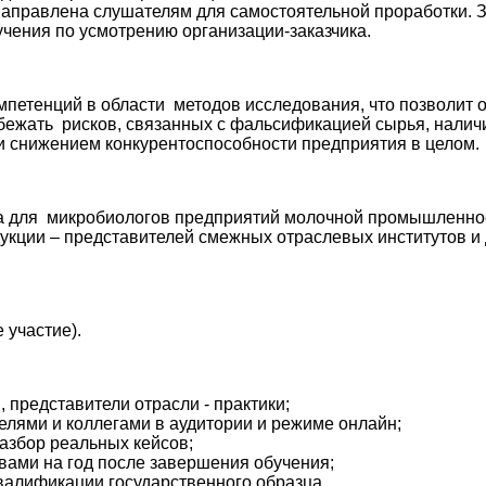
направлена слушателям для самостоятельной проработки. З
учения по усмотрению организации-заказчика.
петенций в области методов исследования, что позволит 
бежать рисков, связанных с фальсификацией сырья, налич
и снижением конкурентоспособности предприятия в целом.
а для микробиологов предприятий молочной промышленнос
укции – представителей смежных отраслевых институтов и
 участие).
представители отрасли - практики;
елями и коллегами в аудитории и режиме онлайн;
разбор реальных кейсов;
 вами на год после завершения обучения;
валификации государственного образца.