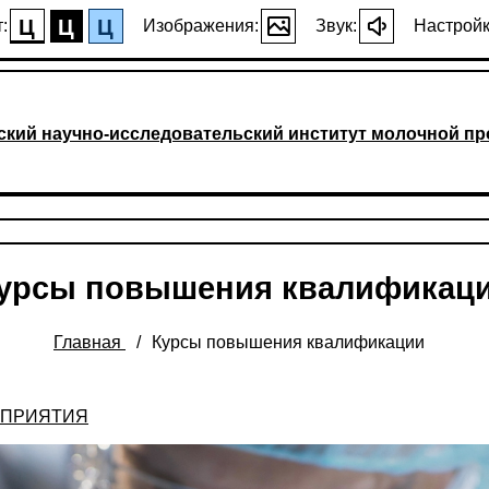
Ц
Ц
Ц
:
Изображения:
Звук:
Настройк
ский научно-исследовательский институт молочной 
урсы повышения квалификац
Главная
Курсы повышения квалификации
ОПРИЯТИЯ