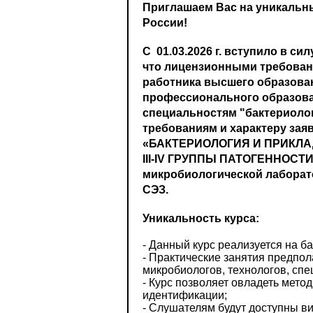
Приглашаем Вас на уникальн
России!
С
01.03.2026 г.
вступило в силу
что лицензионными требован
работника высшего образова
профессионального образова
специальностям "бактериолог
требованиям и характеру зая
«БАКТЕРИОЛОГИЯ И ПРИКЛ
III-IV ГРУППЫ ПАТОГЕННОСТИ»
микробиологической лаборат
СЭЗ.
Уникальность курса:
- Данный курс реализуется на 
- Практические занятия предпо
микробиологов, технологов, спе
- Курс позволяет овладеть мето
идентификации;
- Слушателям будут доступны в