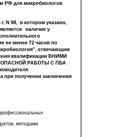
ом РФ для микробиологов
. N 98, в котором указано,
является наличие у
дополнительного
 не менее 72 часов по
микробиология", отвечающим
ышения квалификации ВНИМИ
ЗОПАСНОЙ РАБОТЫ С ПБА
уководителя
а при получении заключения
м профессиональных
дуктов, методами