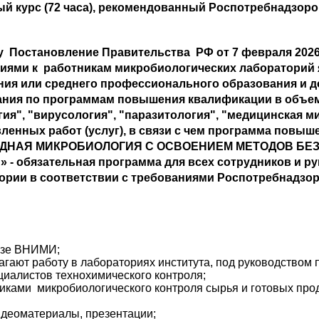
ый курс (72 часа), рекомендованный Роспотребнадзор
 Постановление Правительства РФ от 7 февраля 2026 г
иями к работникам микробиологических лабораторий 
ния или среднего профессионального образования и 
ния по программам повышения квалификации в объеме
ия", "вирусология", "паразитология", "медицинская 
вленных работ (услуг), в связи с чем программа пов
АДНАЯ МИКРОБИОЛОГИЯ С ОСВОЕНИЕМ МЕТОДОВ БЕ
 - обязательная программа для всех сотрудников и р
ории в соответствии с требованиями Роспотребнадзор
базе ВНИМИ;
лагают работу в лабораториях института, под руководство
циалистов технохимического контроля;
диками микробиологического контроля сырья и готовых про
идеоматериалы, презентации;