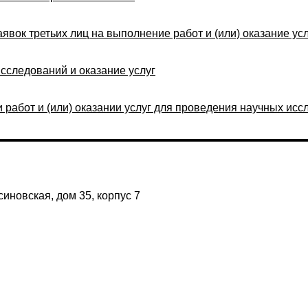
явок третьих лиц на выполнение работ и (или) оказание ус
сследований и оказание услуг
 работ и (или) оказании услуг для проведения научных ис
иновская, дом 35, корпус 7