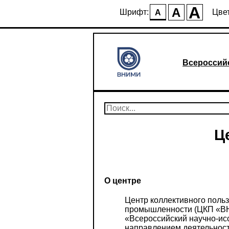
A
A
Шрифт:
Цвет
A
Всероссий
Ц
О центре
Центр коллективного поль
промышленности (ЦКП «ВН
«Всероссийский научно-ис
направлением деятельнос