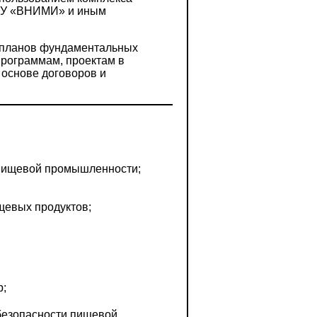
АНУ «ВНИМИ» и иным
 планов фундаментальных
программам, проектам в
 основе договоров и
 пищевой промышленности;
щевых продуктов;
р;
 безопасности пищевой