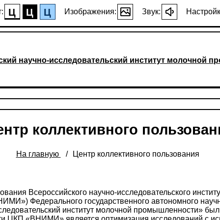
Ц
Ц
Ц
:
Изображения:
Звук:
Настройк
ский научно-исследовательский институт молочной 
ентр коллективного пользован
На главную
Центр коллективного пользования
зования Всероссийского научно-исследовательского инстит
ИМИ») Федерального государственного автономного науч
следовательский институт молочной промышленности» был 
ти ЦКП «ВНИМИ» является оптимизация исследований с ис