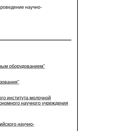
проведение научно-
учным оборудованием"
ьзования"
ого института молочной
ономного научного учреждения
ийского научно-