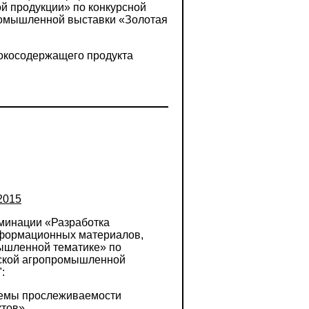
й продукции» по конкурсной
ромышленной выставки «Золотая
окосодержащего продукта
2015
оминации «Разработка
нформационных материалов,
ышленной тематике» по
йской агропромышленной
:
темы прослеживаемости
ктов»