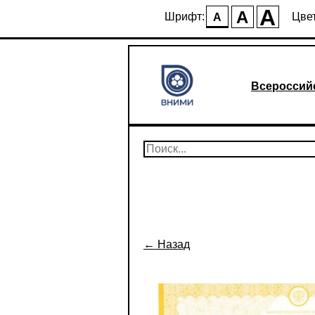
A
A
Шрифт:
Цвет
A
Всероссий
← Назад