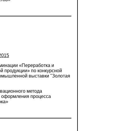
2015
оминации «Переработка и
й продукции» по конкурсной
омышленной выставки "Золотая
овационного метода
о оформления процесса
ока»